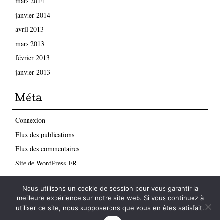
mars 2014
janvier 2014
avril 2013
mars 2013
février 2013
janvier 2013
Méta
Connexion
Flux des publications
Flux des commentaires
Site de WordPress-FR
Nous utilisons un cookie de session pour vous garantir la
meilleure expérience sur notre site web. Si vous continuez à
utiliser ce site, nous supposerons que vous en êtes satisfait.
2026 APACHES
|
Propulsé par
WordPress
|
Thème Mon Cahier par