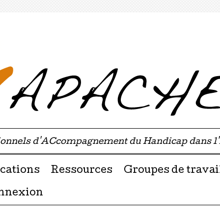
sionnels d'ACcompagnement du Handicap dans l
u contenu
cations
Ressources
Groupes de travai
nnexion