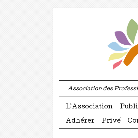
Association des Profes
Menu ☰
Passer directement a
L’Association
Publi
Adhérer
Privé
Co