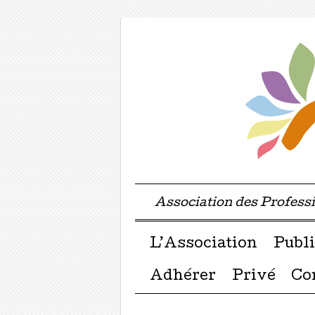
Association des Profes
Menu ☰
Passer directement a
L’Association
Publi
Adhérer
Privé
Co