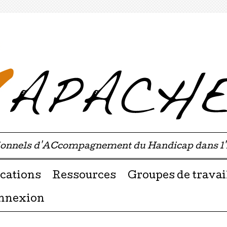
sionnels d'ACcompagnement du Handicap dans l
u contenu
cations
Ressources
Groupes de travai
nnexion