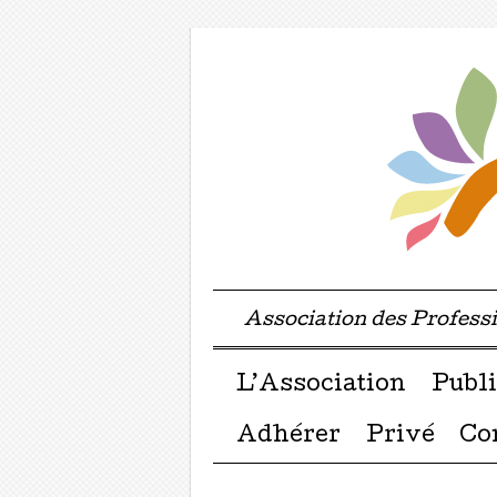
Association des Profes
Menu ☰
Passer directement a
L’Association
Publi
Adhérer
Privé
Co