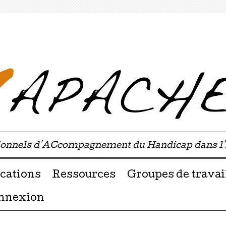
sionnels d'ACcompagnement du Handicap dans l
u contenu
cations
Ressources
Groupes de travai
nnexion