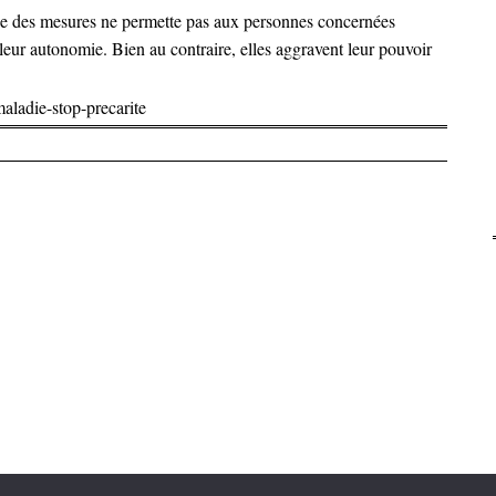
ble des mesures ne permette pas aux personnes concernées
 leur autonomie. Bien au contraire, elles aggravent leur pouvoir
aladie-stop-precarite
articles
2026 APACHES
|
Propulsé par
WordPress
|
Thème Mon Cahier par
Bluelime Media