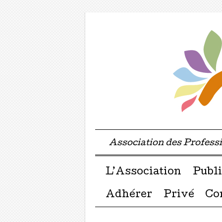
Association des Profes
Menu ☰
Passer directement a
L’Association
Publi
Adhérer
Privé
Co