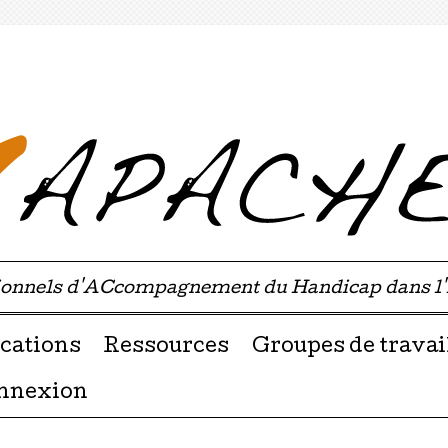
sionnels d'ACcompagnement du Handicap dans l
u contenu
cations
Ressources
Groupes de travai
nnexion