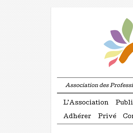
Association des Profes
Menu ☰
Passer directement a
L’Association
Publi
Adhérer
Privé
Co