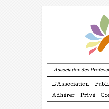
Association des Profes
Menu ☰
Passer directement a
L’Association
Publi
Adhérer
Privé
Co