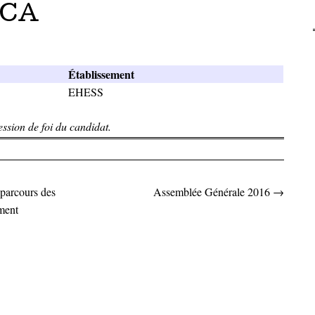
 CA
Établissement
EHESS
ssion de foi du candidat.
parcours des
Assemblée Générale 2016
→
articles
ment