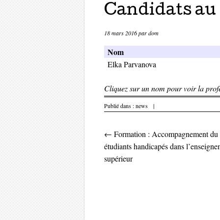
Candidats au
18 mars 2016
par
dom
Nom
Elka Parvanova
Cliquez sur un nom pour voir la profe
Publié dans :
news
|
←
Formation : Accompagnement du 
Parcourir les 
étudiants handicapés dans l’enseigne
supérieur