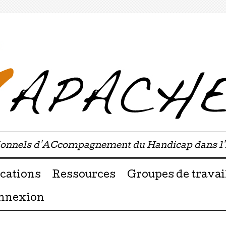
sionnels d'ACcompagnement du Handicap dans l
u contenu
cations
Ressources
Groupes de travai
nnexion