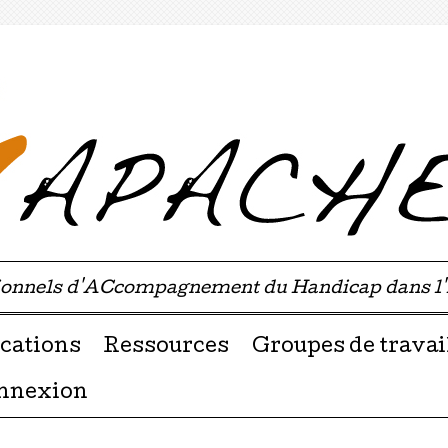
sionnels d'ACcompagnement du Handicap dans l
u contenu
cations
Ressources
Groupes de travai
nnexion