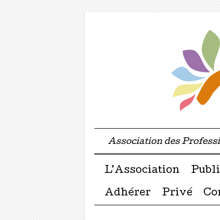
Association des Profes
Menu ☰
Passer directement a
L’Association
Publi
Adhérer
Privé
Co