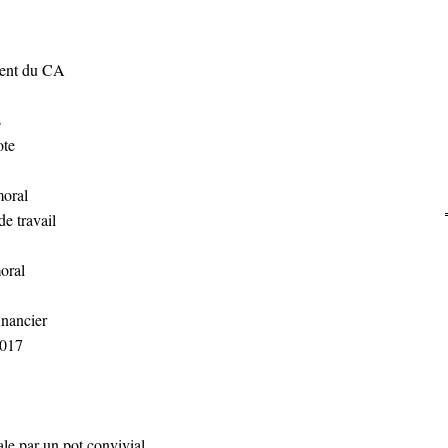
ment du CA
s
ote
moral
e travail
oral
inancier
2017
le par un pot convivial