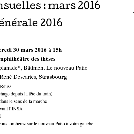
suelles :
mars 2016
nérale 2016
redi 30 mars 2016
15h
à
mphithéâtre des thèses
planade*, Bâtiment Le nouveau Patio
Strasbourg
 René Descartes,
 Reuss,
chage depuis la tête du train)
 dans le sens de la marche
devant l’INSA
U
 vous tomberez sur le nouveau Patio à votre gauche