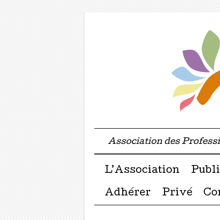
Association des Profes
Menu ☰
Passer directement a
L’Association
Publi
Adhérer
Privé
Co