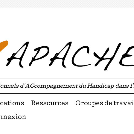
sionnels d'ACcompagnement du Handicap dans l
u contenu
cations
Ressources
Groupes de travai
nnexion