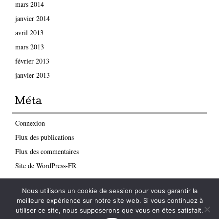
mars 2014
janvier 2014
avril 2013
mars 2013
février 2013
janvier 2013
Méta
Connexion
Flux des publications
Flux des commentaires
Site de WordPress-FR
Nous utilisons un cookie de session pour vous garantir la
meilleure expérience sur notre site web. Si vous continuez à
utiliser ce site, nous supposerons que vous en êtes satisfait.
2026 APACHES
|
Propulsé par
WordPress
|
Thème Mon Cahier par