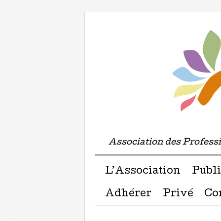
Association des Profes
Menu ☰
Passer directement a
L’Association
Publi
Adhérer
Privé
Co