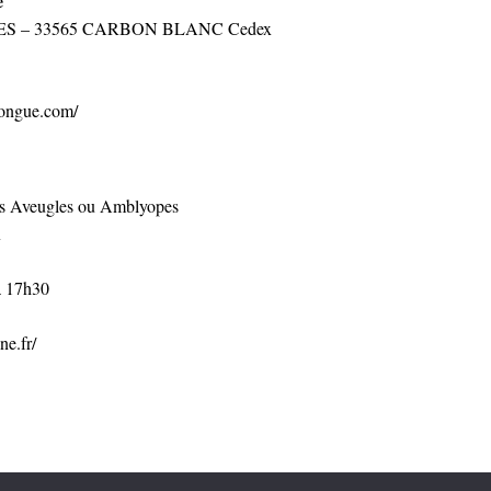
e
BARES – 33565 CARBON BLANC Cedex
elongue.com/
ls Aveugles ou Amblyopes
x
à 17h30
ne.fr/
2026 APACHES
|
Propulsé par
WordPress
|
Thème Mon Cahier par
Bluelime Media