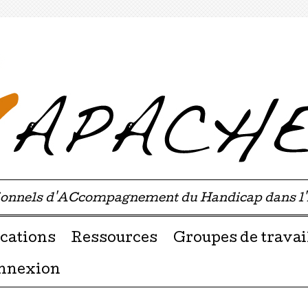
sionnels d'ACcompagnement du Handicap dans l
u contenu
cations
Ressources
Groupes de travai
nnexion