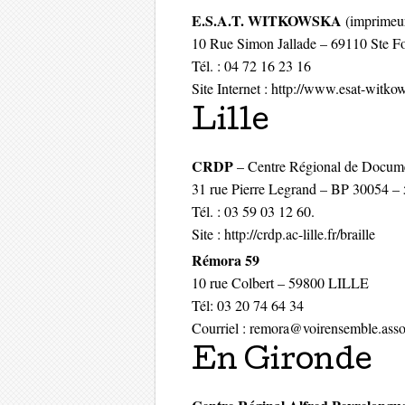
E.S.A.T. WITKOWSKA
(imprimeur 
10 Rue Simon Jallade – 69110 Ste Fo
Tél. : 04 72 16 23 16
Site Internet : http://www.esat-witkow
Lille
CRDP
– Centre Régional de Docume
31 rue Pierre Legrand – BP 30054
Tél. : 03 59 03 12 60.
Site : http://crdp.ac-lille.fr/braille
Rémora 59
10 rue Colbert – 59800 LILLE
Tél: 03 20 74 64 34
Courriel : remora@voirensemble.asso
En Gironde